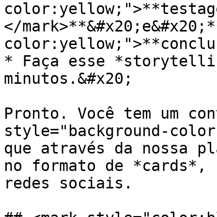
color:yellow;">**testag
</mark>**&#x20;e&#x20;*
color:yellow;">**conclu
* Faça esse *storytelli
minutos.&#x20;

Pronto. Você tem um con
style="background-color
que através da nossa pl
no formato de *cards*, 
redes sociais.
