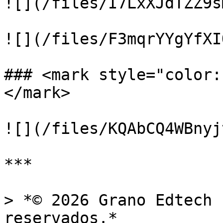
![](/files/I7LxXJdTZZ9s
![](/files/F3mqrYYgYfXI
### <mark style="color:
</mark>

![](/files/KQAbCQ4WBnyj
***

> *© 2026 Grano Edtech 