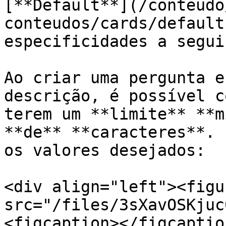
[**Default**](/conteudo
conteudos/cards/default
especificidades a segui
Ao criar uma pergunta e
descrição, é possível c
terem um **limite** **m
**de** **caracteres**. 
os valores desejados:

<div align="left"><figu
src="/files/3sXavOSKjuc
<figcaption></figcaptio