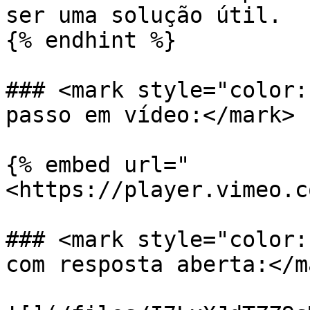
ser uma solução útil.

{% endhint %}

### <mark style="color:
passo em vídeo:</mark>

{% embed url="
<https://player.vimeo.c
### <mark style="color:
com resposta aberta:</ma