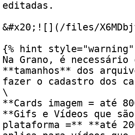
editadas.

&#x20;![](/files/X6MDbj
{% hint style="warning" 
Na Grano, é necessário 
**tamanhos** dos arquiv
fazer o cadastro dos ca
\

**Cards imagem = até 80
**Gifs e Vídeos que são
plataforma =** **até 20