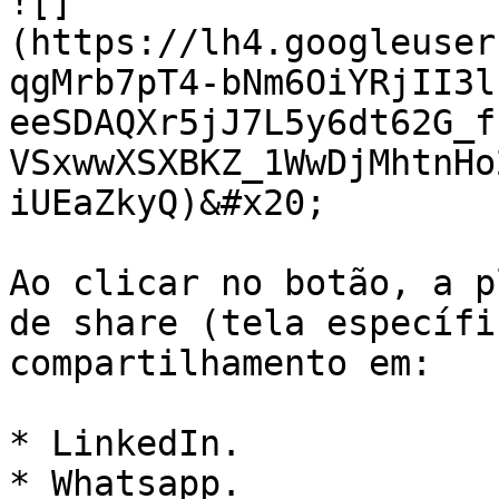
![]
(https://lh4.googleuser
qgMrb7pT4-bNm6OiYRjII3l
eeSDAQXr5jJ7L5y6dt62G_f
VSxwwXSXBKZ_1WwDjMhtnHo
iUEaZkyQ)&#x20;

Ao clicar no botão, a p
de share (tela específi
compartilhamento em:

* LinkedIn.

* Whatsapp.
