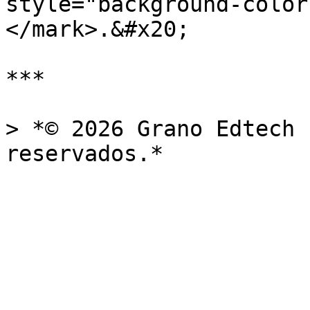
style="background-color
</mark>.&#x20;

***

> *© 2026 Grano Edtech 