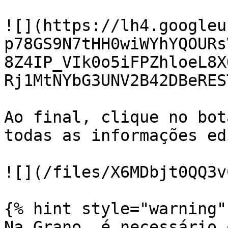
![](https://lh4.googleu
p78GS9N7tHH0wiWYhYQOURs
8Z4IP_VIk0o5iFPZhloeL8X
Rj1MtNYbG3UNV2B42DBeRES
Ao final, clique no bot
todas as informações ed
![](/files/X6MDbjt0QQ3v
{% hint style="warning" 
Na Grano, é necessário 