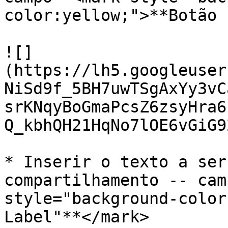
color:yellow;">**Botão 
![]
(https://lh5.googleuser
NiSd9f_5BH7uwTSgAxYy3vC
srKNqyBoGmaPcsZ6zsyHra6
Q_kbhQH21HqNo7lOE6vGiG9
* Inserir o texto a ser
compartilhamento -- cam
style="background-color
Label"**</mark>
