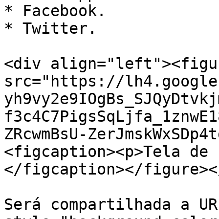
* Facebook.

* Twitter.

<div align="left"><figu
src="https://lh4.google
yh9vy2e9IOgBs_SJQyDtvkj
f3c4C7PigsSqLjfa_1znwE1
ZRcwmBsU-ZerJmskWxSDp4t
<figcaption><p>Tela de 
</figcaption></figure><
Será compartilhada a UR