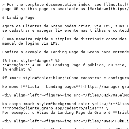
> For the complete documentation index, see [llms.txt](https://docs.grano.app/llms.txt). Markdown versions of documentation pages are available by appending `.md` to page URLs; this page is available as [Markdown](https://docs.grano.app/conteudo/lms/setup-do-cliente/landing-page.md).

# Landing Page

Agora os Clientes da Grano podem criar, via LMS, suas Landing Pages personalizadas para captação de novos usuários. Ao divulgar essa página, qualquer usuário poderá se cadastrar e navegar livremente nas trilhas e conteúdos pré-definidos pelo Cliente.

É uma maneira rápida e simples de distribuir conteúdos (aqueles que o Cliente queira disponibilizar em formato aberto), sem a necessidade de um pré-cadastro ou carga manual de logins via LMS.

Confira o exemplo da Landing Page da Grano para entender seu funcionamento: <https://edu.grano.app/cadastro/trial>&#x20;

{% hint style="danger" %}
**Atenção:** A URL da Landing Page é pública, ou seja, qualquer pessoa com acesso ao link dessa Landing Page poderá fazer a inscrição na plataforma.
{% endhint %}

## <mark style="color:blue;">Como cadastrar e configurar uma Landing Page</mark>

No menu [**Lista - Landing pages**](https://manager.grano.app/admin/landings) clique em "Adicionar Landing Page"

<div align="left"><figure><img src="/files/6HZk7Xa5elMxcSQA34Br" alt=""><figcaption></figcaption></figure></div>

No campo <mark style="background-color:yellow;">**Alias**</mark> adicione o texto que você quer que fique na URL da Landing Page. O padrão é ***nomedocliente.grano.app/cadastro/alias*** \
Por exemplo, o Alias da Landing Page da Grano é **trial**, então a nossa URL fica ***edu.grano.app/cadastro/trial***

<div align="left"><figure><img src="/files/nBye6jF8kDEi7JCgpkFz" alt=""><figcaption></figcaption></figure></div>

No campo <mark style="background-color:yellow;">**Título**</mark>, você pode adicionar um título para a sua Landing Page. Esse campo é opcional.

<div align="left"><figure><img src="/files/EC1dgwZR0JAoFLkebA8T" alt=""><figcaption></figcaption></figure></div>

No campo <mark style="background-color:yellow;">**Subtítulo**</mark>, você pode adicionar um título para a sua Landing Page. Esse campo é opcional.

<div align="left"><figure><img src="/files/14U7Os3olzHtGj3B5r0a" alt=""><figcaption></figcaption></figure></div>

No campo <mark style="background-color:yellow;">**Texto**</mark> você pode adicionar o conteúdo que aparecerá **logo abaixo do seu Título e Subtítulo**, ou seja, aparecerá ao lado esquerdo da sua página. Aqui você pode adicionar texto e imagens.

<div align="left"><figure><img src="/files/EOWB9jZK5P0X6bxr7Qz1" alt=""><figcaption></figcaption></figure></div>

No campo <mark style="background-color:yellow;">**Texto - Direita (Texto de apoio)**</mark> você pode adicionar o conteúdo que aparecerá **logo acima do formulário de contato**, ou seja, que aparecerá ao lado direito da sua página.

<div align="left"><figure><img src="/files/6FGmcq2u8ptSg14wzkpo" alt=""><figcaption></figcaption></figure></div>

Agora é hora de adicionar as imagens do **Header e do Footer** para personalizar a sua Landing Page.

Para o <mark style="color:orange;">**header**</mark>, você pode produzir imagens mais elaboradas, que tenham o seu logo, imagens, ilustrações, etc.&#x20;

No campo <mark style="background-color:yellow;">**Imagem