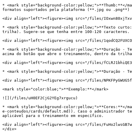
* <mark style="background-color:yellow;">**Thumb:**</ma
formatos suportados pela plataforma (**.jpg ou .png**) 
<div align="left"><figure><img src="/files/IOxwn80xjTxv
* <mark style="background-color:yellow;">**Texto curto:
trilha). Sugere-se que tenha entre 100-120 caracteres.

<div align="left"><figure><img src="/files/1qodCQ2FUXCO
* <mark style="background-color:yellow;">**Duração - Te
acima do botão que abre o treinamento, dentro da trilha
<div align="left"><figure><img src="/files/fCLRJ1bhiQE3
* <mark style="background-color:yellow;">**Duração - Te
<div align="left"><figure><img src="/files/NPKFPyGWUG5f
<mark style="color:blue;">**Exemplo:**</mark>

![](/files/uH0EF2CjG2YEg7xrgucu)

* <mark style="background-color:yellow;">**Cores:**</ma
e-conteudos/cards/default.md)). Caso o administrador te
aplicável para o treinamento em específico.

<div align="left"><figure><img src="/files/FuHo2lwsGB7w
</div>
