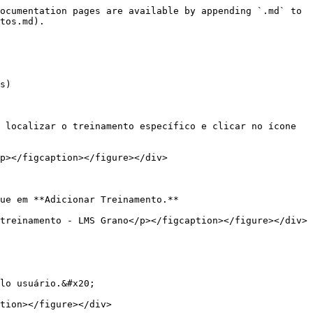
ocumentation pages are available by appending `.md` to 
tos.md).

s)

 localizar o treinamento específico e clicar no ícone 
p></figcaption></figure></div>

ue em **Adicionar Treinamento.**

treinamento - LMS Grano</p></figcaption></figure></div>

lo usuário.&#x20;

tion></figure></div>
