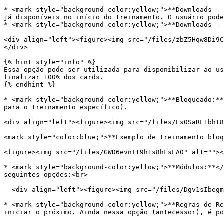
* <mark style="background-color:yellow;">**Downloads - 
já disponíveis no início do treinamento. O usuário pode
* <mark style="background-color:yellow;">**Downloads - 
<div align="left"><figure><img src="/files/zbZ5Hqw8Di9C
</div>

{% hint style="info" %}

Essa opção pode ser utilizada para disponibilizar ao us
finalizar 100% dos cards.

{% endhint %}

* <mark style="background-color:yellow;">**Bloqueado:**
para o treinamento específico).

<div align="left"><figure><img src="/files/Es0SaRL1bht8
<mark style="color:blue;">**Exemplo de treinamento bloq
<figure><img src="/files/GWD6evnTt9h1s8hFsLA0" alt=""><
* <mark style="background-color:yellow;">**Módulos:**</
seguintes opções:<br>

  <div align="left"><figure><img src="/files/Dgv1sIbegmJgQyJFKg93" alt=""><figcaption></figcaption></figure></div>

* <mark style="background-color:yellow;">**Regras de Re
iniciar o próximo. Ainda nessa opção (antecessor), é po