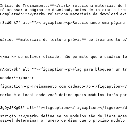
Início do Treinamento:**</mark> relaciona materiais de [
rá acessar a página de download, antes de iniciar o trei
Completado:**</mark> relaciona materiais de download exi
r8cW0hk7" alt=""><figcaption><p>Relacionando uma página 
uários **materiais de leitura prévia** ao treinamento e/
</mark> se estiver clicado, não permite que o usuário te
mARnt7Sk" alt=""><figcaption><p>Flag para bloquear um tr
ueado:**</mark>

figcaption><p>Treinamento com cadeado</p></figcaption></
mark> é o local onde você define quais módulos farão par
strição:**</mark> define se os módulos são de livre aces
ssível determinar o número de dias que o próximo módulo 