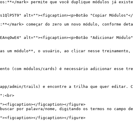
os:**</mark> permite que você duplique módulos já existe
s1QlP5T9" alt=""><figcaption><p>Botão "Copiar Módulos"</
:**</mark> começar do zero um novo módulo, conforme deta
EAnq0wE4" alt=""><figcaption><p>Botão "Adicionar Módulo"
as um módulo**, o usuário, ao clicar nesse treinamento, 
ento (com módulos/cards) é necessário adicionar esse tre
app/admin/trails) e encontre a trilha que quer editar. C
":<br>

buscar por palavra/nome, digitando os termos no campo de