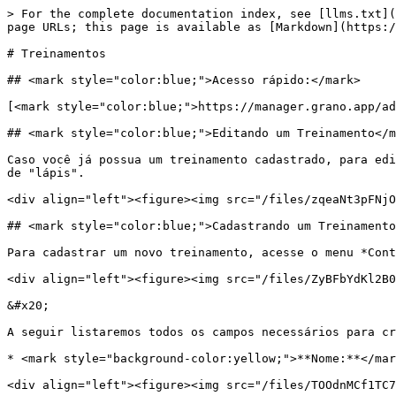
> For the complete documentation index, see [llms.txt](
page URLs; this page is available as [Markdown](https:/
# Treinamentos

## <mark style="color:blue;">Acesso rápido:</mark>

[<mark style="color:blue;">https://manager.grano.app/ad
## <mark style="color:blue;">Editando um Treinamento</m
Caso você já possua um treinamento cadastrado, para edi
de "lápis".

<div align="left"><figure><img src="/files/zqeaNt3pFNjO
## <mark style="color:blue;">Cadastrando um Treinamento
Para cadastrar um novo treinamento, acesse o menu *Cont
<div align="left"><figure><img src="/files/ZyBFbYdKl2B0
&#x20;

A seguir listaremos todos os campos necessários para cr
* <mark style="background-color:yellow;">**Nome:**</mar
<div align="left"><figure><img src="/files/TOOdnMCf1TC7