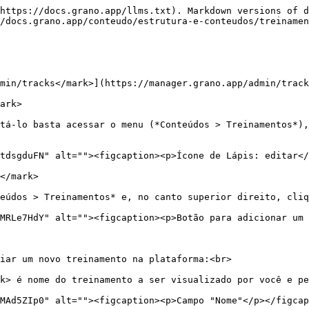
https://docs.grano.app/llms.txt). Markdown versions of d
/docs.grano.app/conteudo/estrutura-e-conteudos/treinamen
min/tracks</mark>](https://manager.grano.app/admin/track
ark>

tá-lo basta acessar o menu (*Conteúdos > Treinamentos*),
tdsgduFN" alt=""><figcaption><p>Ícone de Lápis: editar</
</mark>

eúdos > Treinamentos* e, no canto superior direito, cliq
MRLe7HdY" alt=""><figcaption><p>Botão para adicionar um 
iar um novo treinamento na plataforma:<br>

k> é nome do treinamento a ser visualizado por você e pe
MAd5ZIp0" alt=""><figcaption><p>Campo "Nome"</p></figcap