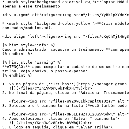
* <mark style="background-color:yellow;">**Copiar Módul
apenas a esse treinamento.

<div align="left"><figure><img src="/files/YyRk1pXYdnXc
* <mark style="background-color:yellow;">**Criar módulo
conteudos/modulos.md).

<div align="left"><figure><img src="/files/dKqQhMjt4Wg3
{% hint style="info" %}

Caso o administrador cadastre um treinamento **com apen
{% endhint %}

{% hint style="warning" %}

**ATENÇÃO:** após completar o cadastro de um um treinam
trilha. Veja abaixo, o passo-a-passo:

{% endhint %}

1. Vá na página de [**Trilhas**](https://manager.grano.
   ![](/files/CYZniVW6mQwb1WkXH7YV)<br>

2. No final da página, clique em "Adicionar Treinamento
   <figure><img src="/files/u9Z0vQIbkCaplC8sUzav" alt=""><figcaption></figcaption></figure>

3. Selecione o treinamento na lista (*você também pode 
   <figure><img src="/files/ON5EEaWZTDI2Qw5WSdwK" alt=""><figcaption></figcaption></figure>

4. Após selecionar, clique em "Salvar Treinamento"\

   ![](/files/YKenJwGz8BrhvkbVWhQ1)<br>

5. E logo em seguida, clique em "Salvar Trilha"\
