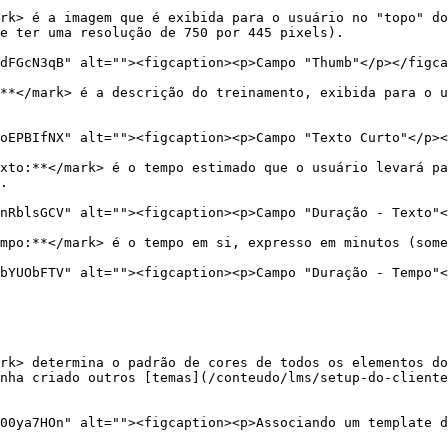
rk> é a imagem que é exibida para o usuário no "topo" do
e ter uma resolução de 750 por 445 pixels).

dFGcN3qB" alt=""><figcaption><p>Campo "Thumb"</p></figca
**</mark> é a descrição do treinamento, exibida para o u
oEPBIfNX" alt=""><figcaption><p>Campo "Texto Curto"</p><
xto:**</mark> é o tempo estimado que o usuário levará pa
.

nRblsGCV" alt=""><figcaption><p>Campo "Duração - Texto"<
mpo:**</mark> é o tempo em si, expresso em minutos (some
bYUObFTV" alt=""><figcaption><p>Campo "Duração - Tempo"<
rk> determina o padrão de cores de todos os elementos do
nha criado outros [temas](/conteudo/lms/setup-do-cliente
00ya7HOn" alt=""><figcaption><p>Associando um template d